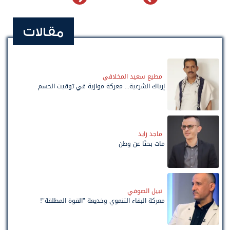
مقالات
مطيع سعيد المخلافي
إرباك الشرعية... معركة موازية في توقيت الحسم
ماجد زايد
مات بحثًا عن وطن
نبيل الصوفي
معركة البقاء التنموي وخديعة "القوة المطلقة"!