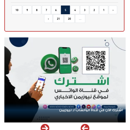
10
9
8
7
6
5
4
3
2
1
‹
›
21
20
...
اشترك الآن في قناة الواتساب لـ نيوزيمن