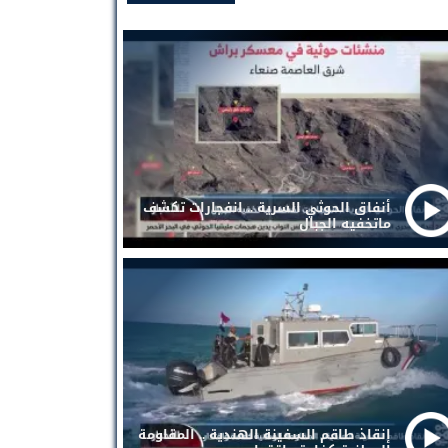
أنفاق الحوثي السرية .. انفجارات تكشف
ماتخفيه الجبال
إنقاذ طاقم السفينة الهندية .. المقاومة