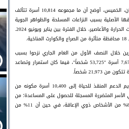
تقرير صادر عن صندوق الأمم المتحدة للسكان، الخميس، أوضح أن ما مجموعه 10,814 أسرة تتألف
مناطقها الأصلية بسبب النزاعات المسلحة والظواهر الجوية
القاسية؛ بما فيها الأمطار والفيضانات ودرجات الحرارة والأعاصير، خلال الفترة بين يناير ويونيو 2024.
ة.
جمالي المتضررين خلال النصف الأول من العام الجاري نزحوا بسبب
الأزمات والكوارث المتعلقة بالمناخ، وبعدد 7,675 أسرة "53,725 شخصاً"، فيما كان استمرار وتصاعد
وأوضح الصندوق الأممي أنه تمكن من تقديم الدعم المنقذ للحياة إلى 10,400 أسرة مكونه من
ا يُمثّل 96% من إجمالي الأسر المتضررة المسجلة للحصول على المساعدة؛ من
بينها 22% من الأسر التي ترأسها نساء، و8% من الأشخاص ذوي الإعاقة، في حين أن 11% من