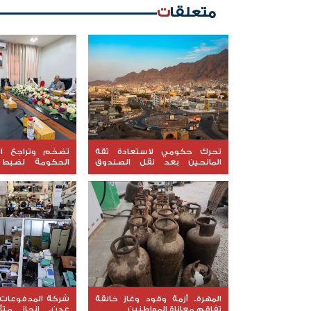
متعلقات
تحرك حكومي لاستعادة ثقة
تضخم وتراجع الإ
المانحين بعد نقل الصندوق
الحكومة لضبط ا
الاجتماعي إلى عدن
"السقوف المالية"
المهرة.. أزمة وقود وغاز خانقة
شركة المدفوعات 
تفاقم معاناة المواطنين
عدن.. إنجاز متأ