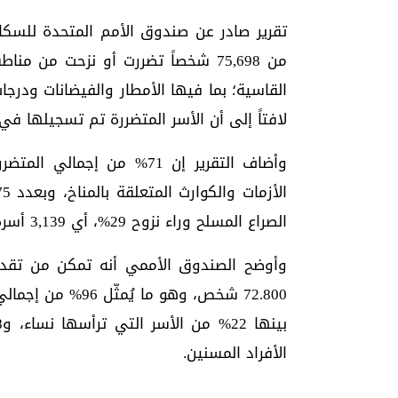
من 75,698 شخصاً تضررت أو نزحت من 
لافتاً إلى أن الأسر المتضررة تم تسجيلها في 18 محافظة متأثرة من الصراع والكوارث المناخي
وأضاف التقرير إن 71% من إ
الصراع المسلح وراء نزوح 29%، أي 3,139 أسرة تتكون من 21,973 شخصاً.
72.800 شخص، وهو م
الأفراد المسنين.