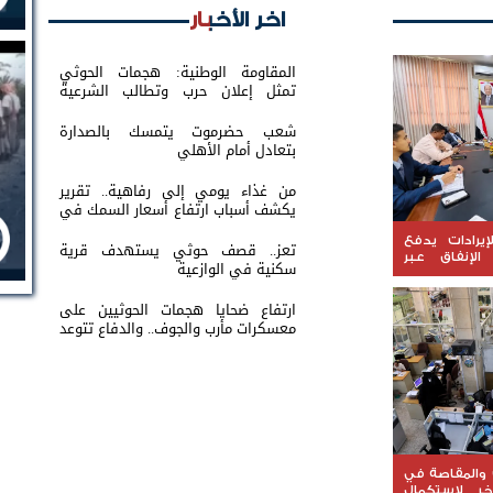
اخر الأخبار
المقاومة الوطنية: هجمات الحوثي
تمثل إعلان حرب وتطالب الشرعية
بتحريك الجبهات
شعب حضرموت يتمسك بالصدارة
بتعادل أمام الأهلي
من غذاء يومي إلى رفاهية.. تقرير
يكشف أسباب ارتفاع أسعار السمك في
عدن
يرادات يدفع
تعز.. قصف حوثي يستهدف قرية
لإنفاق عبر
سكنية في الوازعية
ارتفاع ضحايا هجمات الحوثيين على
معسكرات مأرب والجوف.. والدفاع تتوعد
بالرد
والمقاصة في
خر لاستكمال