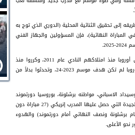
منافسة وفي ضوء موسم مع مدرب جديد وفلسفة لعب
يقه إلى تحقيق الثنائية المحلية (الدوري الذي توج به
المباراة النهائية)، فإن المسؤولين والجهاز الفني
20.
أكد الملاك المهووسون بلقب دوري أبطال أوروبا منذ امتلاكهم النادي عام 2011، وكرروا منذ
الصيف الماضي، أن مسابقة دوري أبطال أوروبا لم تكن هدف موسم 2023-24، وتحدثوا بدلاً من
يداد الاسباني، مواطنه برشلونة، بوروسيا دورتموند
من ثمن النهائي إلى دور الأربعة)، والنتائج الجيدة التي حصل عليها المدرب إنريكي (27 مباراة دون
م برشلونة ونصف النهائي أمام دورتموند) والهدوء
 نحو الأعلى.