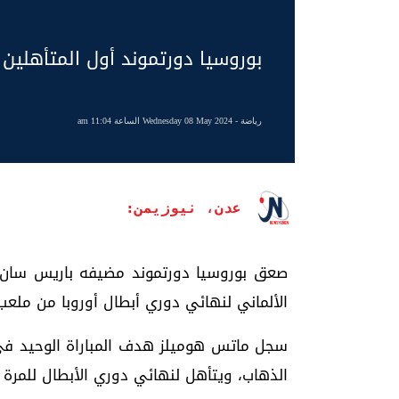
بوروسيا دورتموند أول المتأهلين لنهائ
رياضة
- Wednesday 08 May 2024 الساعة 11:04 am
عدن، نيوزيمن:
صعق بوروسيا دورتموند مضيفه باريس سان جي
الألماني لنهائي دوري أبطال أوروبا من ملعب
الذهاب، ويتأهل لنهائي دوري الأبطال للمرة الثالثة