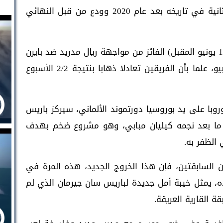
أما بي إس جي ففشل في التأهل للمرة الثانية في تاريخه بعد عام 2020 وودع من قبل النهائي
وينتظر بوروسيا دورتموند في النهائي (يوم 1 يونيو المقبل) الفائز من مواجهة ريال مدريد ضد بايرن
ميونخ مساء اليوم الأربعاء في سانتياجو برنابيو، علما بأن الفريقين تعادلا ذهابا بنتيجة 2/2 الأسبوع
ا على يد بوروسيا دورتموند الألماني، سيركز باريس
 ما بعد نجمه كيليان مبابي، وهو مشروع ضخم بهدف
 الظفر به.
 السابقتين، فإن هذا الخروج الجديد، هذه المرة في
 يمثل خيبة أمل جديدة لباريس سان جيرمان الذي لم
 القارية العريقة.