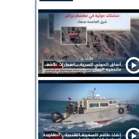
أنفاق الحوثي السرية .. انفجارات تكشف
ماتخفيه الجبال
إنقاذ طاقم السفينة الهندية .. المقاومة