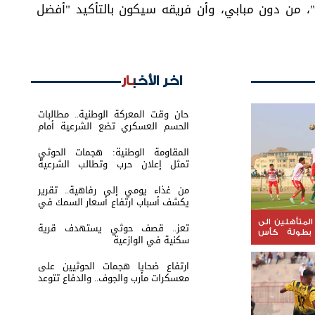
"، من دون مبابي، وأن فريقه سيكون بالتأكيد "أفضل
اخر الأخبار
حان وقت المعركة الوطنية.. مطالبات
الحسم العسكري تضع الشرعية أمام
اختبار القرار
المقاومة الوطنية: هجمات الحوثي
تمثل إعلان حرب وتطالب الشرعية
بتحريك الجبهات
من غذاء يومي إلى رفاهية.. تقرير
يكشف أسباب ارتفاع أسعار السمك في
عدن
المتأهلين الى
تعز.. قصف حوثي يستهدف قرية
16 من بطولة كأس
سكنية في الوازعية
ارتفاع ضحايا هجمات الحوثيين على
معسكرات مأرب والجوف.. والدفاع تتوعد
بالرد