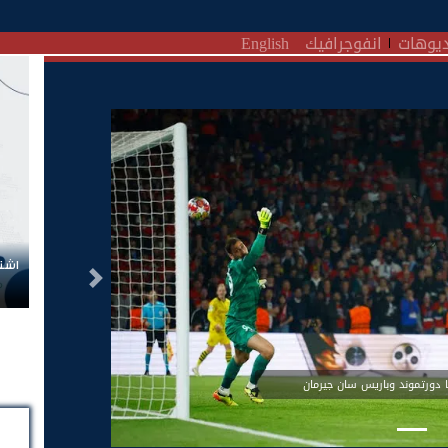
يوهات
انفوجرافيك
English
اشتر
التالى
ا دورتموند وباريس سان جيرمان