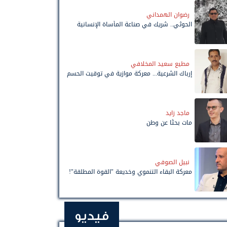
رضوان الهمداني
الحوثي.. شريك في صناعة المأساة الإنسانية
مطيع سعيد المخلافي
إرباك الشرعية... معركة موازية في توقيت الحسم
ماجد زايد
مات بحثًا عن وطن
نبيل الصوفي
معركة البقاء التنموي وخديعة "القوة المطلقة"!
فيديو