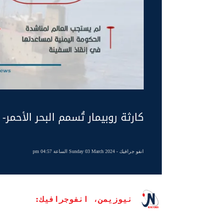
كارثة روبيمار تُسمم البحر الأحمر-
انفو جرافيك
- Sunday 03 March 2024 الساعة 04:57 pm
نيوزيمن، انفوجرافيك: