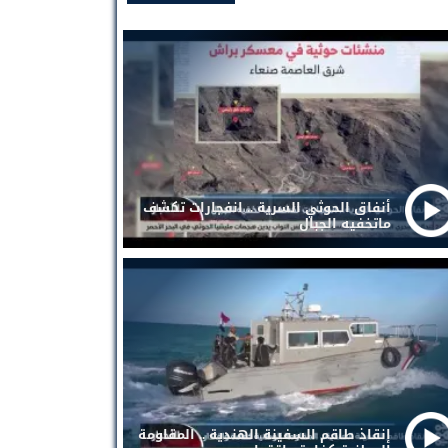
أنفاق الحوثي السرية .. انفجارات تكشف
ماتخفيه الجبال
إنقاذ طاقم السفينة الهندية .. المقاومة