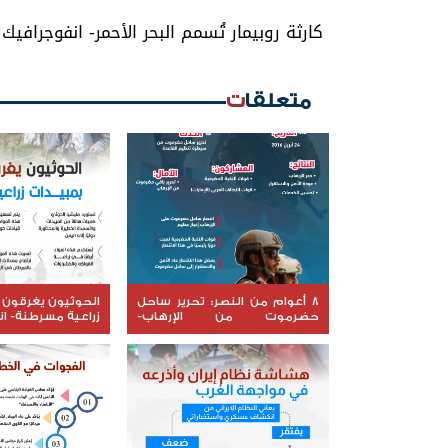
كارثة روبيمار تُسمم البحر الأحمر- انفوجرافيك
متعلقات
8 أعوام من النصر: تحرير ساحل
الحوثيون يغرقون 
حضرموت من الإرهاب-
زراعية مسرطنة- ا
انفوجرافيك