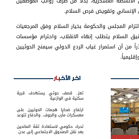
ل الأنشطة العسكرية، بدلاً من صرف رواتب الموظفين
 الإنساني وتقويض فرص السلام.
تزام المجلس والحكومة بخيار السلام وفق المرجعيات
حقيق السلام يتطلب إنهاء الانقلاب، واحترام مؤسسات
راً من أن استمرار غياب الردع الدولي سيمنح الحوثيين
ليمياً.
اخر الأخبار
تعز.. قصف حوثي يستهدف قرية
سكنية في الوازعية
ارتفاع ضحايا هجمات الحوثيين على
معسكرات مأرب والجوف.. والدفاع تتوعد
بالرد
تحرك حكومي لاستعادة ثقة المانحين
بعد نقل الصندوق الاجتماعي إلى عدن