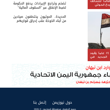
ائداً للتحالف
تضخم وتراجع الإيرادات يدفع الحكومة
ردع الحوثي
لضبط الإنفاق عبر "السقوف المالية"
الحديدة.. الحوثيون يختطفون صيادين
من أبناء الخوخة عقب إحراق قواربهم
دبلوماسي بخبرة 24 عاماً يقود
ي الجديد في
(current)
(current)
حول نيوزيمن
إتصل بنا
جميع الحقوق محفوظة لنيوزيمن © 2026