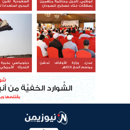
أبوظبي.. تأجيل محاكمة متهمين
السعودية تعيّن ق
بصفقات عتاد عسكري للسودان
البحري استعدادًا ل
عدن.. وزارة الأوقاف تدشن
موسم الحج 1448هـ
التحرك الأمريك
اليمن