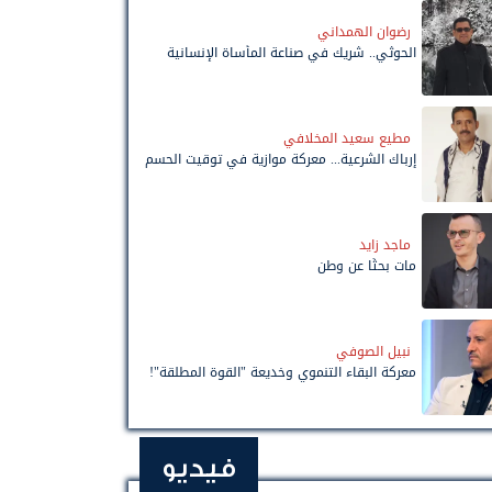
رضوان الهمداني
الحوثي.. شريك في صناعة المأساة الإنسانية
مطيع سعيد المخلافي
إرباك الشرعية... معركة موازية في توقيت الحسم
ماجد زايد
مات بحثًا عن وطن
نبيل الصوفي
معركة البقاء التنموي وخديعة "القوة المطلقة"!
فيديو