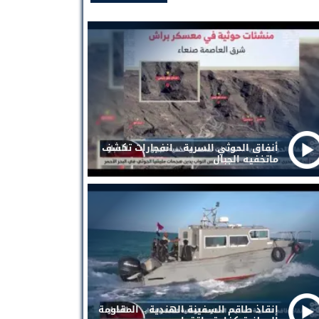
أنفاق الحوثي السرية .. انفجارات تكشف
ماتخفيه الجبال
إنقاذ طاقم السفينة الهندية .. المقاومة