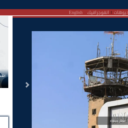
يوهات
انفوجرافيك
English
اشتر
التالى
مطار صنعاء