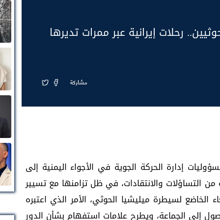
وثيين.. رحلات إيرانية عبر ممرات تديرها
مشاركة
سؤوليات إدارة الحركة الجوية في الأجواء اليمنية إلى
 من التساؤلات والانتقادات، في ظل تزامنها مع تسيير
اء الخاضع لسيطرة ميليشيا الحوثي، الأمر الذي اعتبره
لوصول إلى الجماعة، ويطرح علامات استفهام بشأن الدور