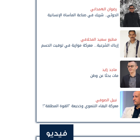
رضوان الهمداني
الحوثي.. شريك في صناعة المأساة الإنسانية
مطيع سعيد المخلافي
إرباك الشرعية... معركة موازية في توقيت الحسم
ماجد زايد
مات بحثًا عن وطن
نبيل الصوفي
معركة البقاء التنموي وخديعة "القوة المطلقة"!
فيديو