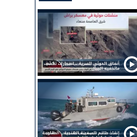
أنفاق الحوثي السرية .. انفجارات تكشف
ماتخفيه الجبال
إنقاذ طاقم السفينة الهندية .. المقاومة