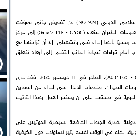
وتكشف بيانات صادرة ضمن نظام الإخطار الملاحي الدولي (NOTAM) عن تفويض جزئي ومؤقت
لبعض خدمات الملاحة الجوية داخل منطقة معلومات الطيران صنعاء (Sana’a FIR - OYSC) إلى مركز
سميًا بأنها إجراء فني وتشغيلي، إلا أن تزامنها مع
 أمام قراءات تتجاوز الجانب التقني إلى أبعاد تتعلق
وبحسب الإخطار الملاحي الدولي رقم (A0041/25 - OYSC)، الصادر في 31 ديسمبر 2025، فقد جرى
ات الطيران، وخدمات الإنذار على أجزاء من الممرين
ى مركز المراقبة الجوية في مسقط، على أن يستمر العمل بهذا الترتيب
دولية بقدرة الجهات الخاضعة لسيطرة الحوثيين على
ولية، لكنه في الوقت نفسه يثير تساؤلات حول الكيفية