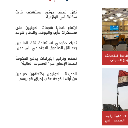
تعز.. قصف حوثي يستهدف قرية
سكنية في الوازعية
ارتفاع ضحايا هجمات الحوثيين على
معسكرات مأرب والجوف.. والدفاع تتوعد
بالرد
تحرك حكومي لاستعادة ثقة المانحين
بعد نقل الصندوق الاجتماعي إلى عدن
ائداً للتحالف
تضخم وتراجع الإيرادات يدفع الحكومة
ردع الحوثي
لضبط الإنفاق عبر "السقوف المالية"
الحديدة.. الحوثيون يختطفون صيادين
من أبناء الخوخة عقب إحراق قواربهم
دبلوماسي بخبرة 24 عاماً يقود
ي الجديد في