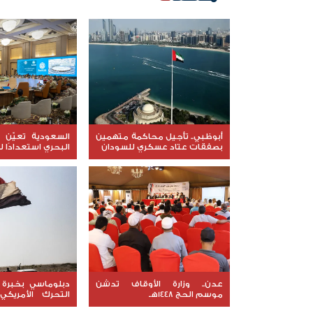
أبوظبي.. تأجيل محاكمة متهمين
السعودية تعيّن ق
بصفقات عتاد عسكري للسودان
البحري استعدادًا ل
عدن.. وزارة الأوقاف تدشن
موسم الحج 1448هـ
التحرك الأمريك
اليمن