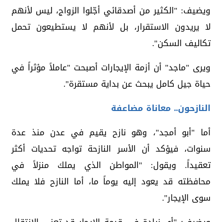
ويضيف: "الكثير من أصدقائي أجّلوا الزواج، ليس لأنهم
لا يريدون الاستقرار، بل لأنهم لا يستطيعون تحمل
تكاليف السكن".
ويرى "ماجد" أن أزمة الإيجارات أصبحت "عاملاً مؤثراً في
حياة جيل كامل يبحث عن بداية مستقرة".
النازحون.. معاناة مضاعفة
أما "أبو أمجد"، وهو نازح يقيم في عدن منذ عدة
سنوات، فيؤكد أن الأسر النازحة تواجه تحديات أكثر
تعقيداً. ويقول: "المواطن الذي يملك منزلاً في
محافظته قد يعود إليه يوماً ما، أما النازح فلا يملك
سوى الإيجار".