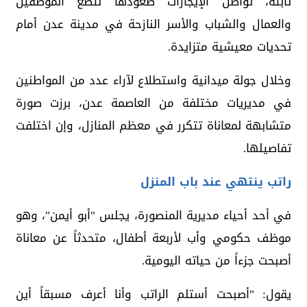
ثابتة، تواصل الإيجارات صعودها لتضع الموظفين
والعمال والشباب والأسر النازحة في مدينة عدن أمام
تحديات معيشية متزايدة.
وخلال جولة ميدانية واستطلاع لآراء عدد من المواطنين
في مديريات مختلفة من العاصمة عدن، برزت صورة
متشابهة لمعاناة تتكرر في معظم المنازل، وإن اختلفت
تفاصيلها.
راتب ينتهي عند باب المنزل
في أحد أحياء مديرية المنصورة، يجلس "أبو أيمن"، وهو
موظف حكومي وأب لأربعة أطفال، متحدثاً عن معاناة
أصبحت جزءاً من حياته اليومية.
يقول: "أصبحت أستلم الراتب وأنا أعرف مسبقاً أين