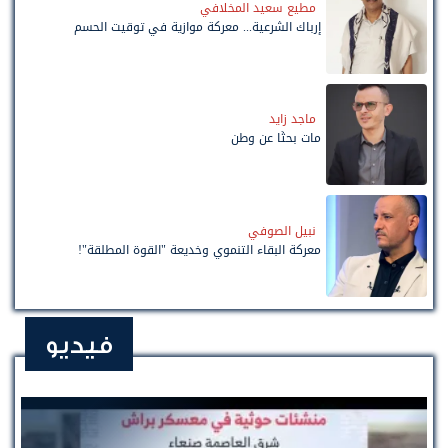
مطيع سعيد المخلافي
إرباك الشرعية... معركة موازية في توقيت الحسم
ماجد زايد
مات بحثًا عن وطن
نبيل الصوفي
معركة البقاء التنموي وخديعة "القوة المطلقة"!
فيديو