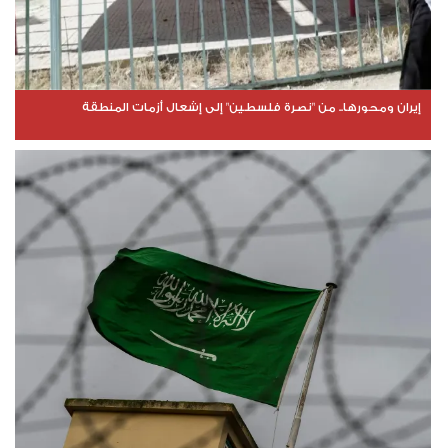
إيران ومحورها.. من "نصرة فلسطين" إلى إشعال أزمات المنطقة