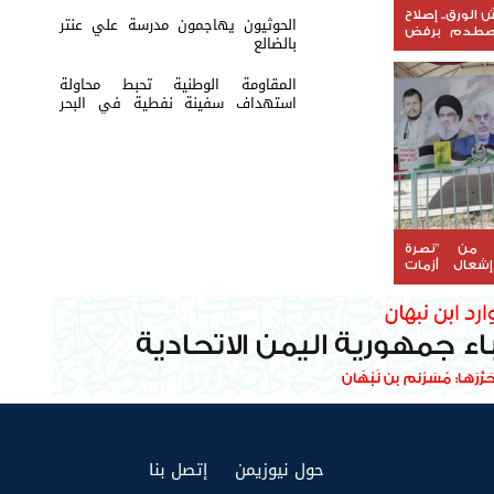
لورق.. إصلاح
الحوثيون يهاجمون مدرسة علي عنتر
يصطدم برفض
بالضالع
المقاومة الوطنية تحبط محاولة
استهداف سفينة نفطية في البحر
الأحمر
. من "نصرة
شعال أزمات
(current)
(current)
حول نيوزيمن
إتصل بنا