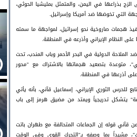
الزج بذراعها في اليمن، والمتمثل بمليشيا الحوثي،
جهة التي تخوضها ضد أمريكا وإسرائيل.
 تنفيذ هجمات صاروخية نحو إسرائيل، لمواجهة ما سمته
ا على النظام الإيراني وأذرعه في المنطقة.
 الملاحة الدولية في البحر الأحمر وباب المندب، تحت
لي"، متوعدة بتصعيد هجماتها بالاشتراك مع "محور
على أذرعها في المنطقة.
بع للحرس الثوري الإيراني، إسماعيل قآني، بأنه يأتي
ة" يتشكل تدريجياً ويمتد من مضيق هرمز إلى باب
ا" عن قآني قوله إن الجماعات المتحالفة مع طهران باتت
ك"، مشيداً بما وصفه بـ"التحرك القوي وفي الوقت