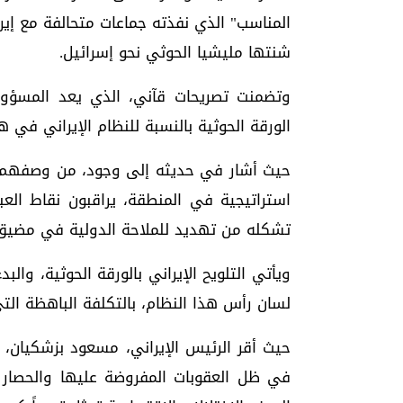
المناسب" الذي نفذته جماعات متحالفة مع إي
شنتها مليشيا الحوثي نحو إسرائيل.
وتضمنت تصريحات قآني، الذي يعد المسؤول 
الورقة الحوثية بالنسبة للنظام الإيراني في 
حيث أشار في حديثه إلى وجود، من وصفهم، بـ
استراتيجية في المنطقة، يراقبون نقاط العب
تشكله من تهديد للملاحة الدولية في مضيق 
ويأتي التلويح الإيراني بالورقة الحوثية، والب
لسان رأس هذا النظام، بالتكلفة الباهظة التي
حيث أقر الرئيس الإيراني، مسعود بزشكيان، في
في ظل العقوبات المفروضة عليها والحصار ا