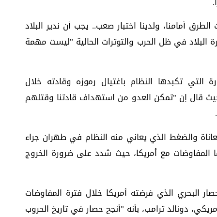
.
لطرق أمامنا، ولدينا اختبار صعب.. يجب أن ندير البلاد
دارة البلاد في ظل الحرب والتوترات الحالية "ليست مهمة
رة التي تكبدها النظام باغتيال رموزه وقادته خلال
 حيث قال إن "تمكن العدو من استهداف قادتنا وقتلهم
اناة والضغط الذي يعاني منه النظام في طهران جراء
ا المفاوضات مع أمريكا، حيث شدد على ضرورة الخروج
صار البحري الذي فرضته أمريكا خلال فترة المفاوضات
ريكي، دونالد ترامب، بأنه "أنجح حصار في تاريخ الحروب