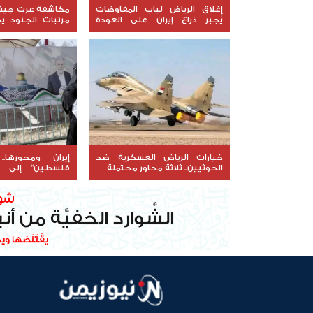
إغلاق الرياض لباب المفاوضات
مكاشفة عرت جيش ا
يُجبر ذراع إيران على العودة
مرتبات الجنود 
للتصعيد
إخواني
خيارات الرياض العسكرية ضد
إيران ومحورها.
الحوثيين.. ثلاثة محاور محتملة
فلسطين" إلى إ
المنطقة