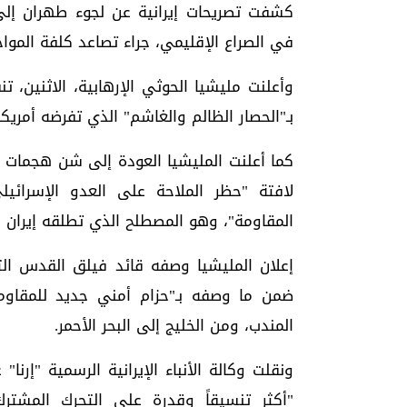
كشفت تصريحات إيرانية عن لجوء طهران إلى 
في الصراع الإقليمي، جراء تصاعد كلفة الموا
وأعلنت مليشيا الحوثي الإرهابية، الاثنين،
بـ"الحصار الظالم والغاشم" الذي تفرضه أمريك
كما أعلنت المليشيا العودة إلى شن هجمات ضد
لافتة "حظر الملاحة على العدو الإسرائي
المقاومة"، وهو المصطلح الذي تطلقه إيران 
إعلان المليشيا وصفه قائد فيلق القدس التا
ضمن ما وصفه بـ"حزام أمني جديد للمقاوم
المندب، ومن الخليج إلى البحر الأحمر.
ونقلت وكالة الأنباء الإيرانية الرسمية "إرن
"أكثر تنسيقاً وقدرة على التحرك المشتر