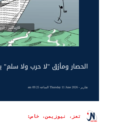
كاريكاتير - ال
الحصار ومأزق "لا حرب ولا سلم" ي
تقارير
- Thursday 11 June 2026 الساعة 09:25 am
تعز، نيوزيمن، خاص: