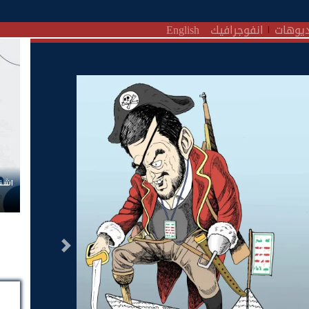
يوهات
انفوجرافيك
English
اشتر
التالى