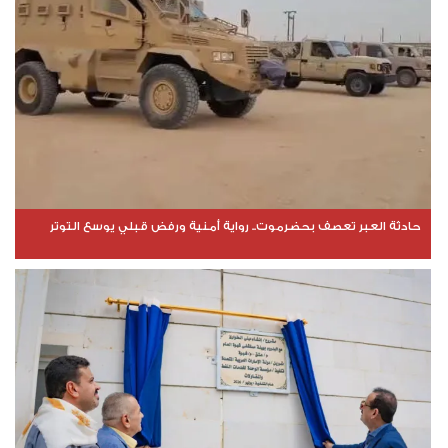
حادثة العبر تعصف بحضرموت.. رواية أمنية ورفض قبلي يوسع التوتر