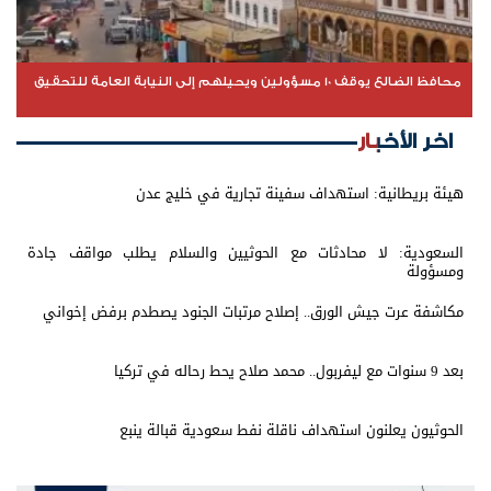
محافظ الضالع يوقف 10 مسؤولين ويحيلهم إلى النيابة العامة للتحقيق
اخر الأخبار
هيئة بريطانية: استهداف سفينة تجارية في خليج عدن
السعودية: لا محادثات مع الحوثيين والسلام يطلب مواقف جادة
ومسؤولة
مكاشفة عرت جيش الورق.. إصلاح مرتبات الجنود يصطدم برفض إخواني
بعد 9 سنوات مع ليفربول.. محمد صلاح يحط رحاله في تركيا
الحوثيون يعلنون استهداف ناقلة نفط سعودية قبالة ينبع