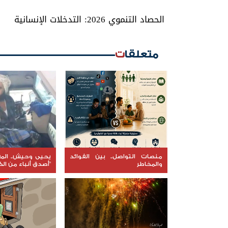
الحصاد التنموي 2026: التدخلات الإنسانية
متعلقات
منصات التواصل.. بين الفوائد
يحيى وحيش.. المق
والمخاطر
"أصدق أنباء من ال