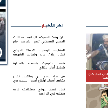
اخر الأخبار
حان وقت المعركة الوطنية.. مطالبات
الحسم العسكري تضع الشرعية أمام
اختبار القرار
المقاومة الوطنية: هجمات الحوثي
تمثل إعلان حرب وتطالب الشرعية
بتحريك الجبهات
شعب حضرموت يتمسك بالصدارة
بتعادل أمام الأهلي
اتل الذي كان
من غذاء يومي إلى رفاهية.. تقرير
كتب"
يكشف أسباب ارتفاع أسعار السمك في
عدن
تعز.. قصف حوثي يستهدف قرية
سكنية في الوازعية