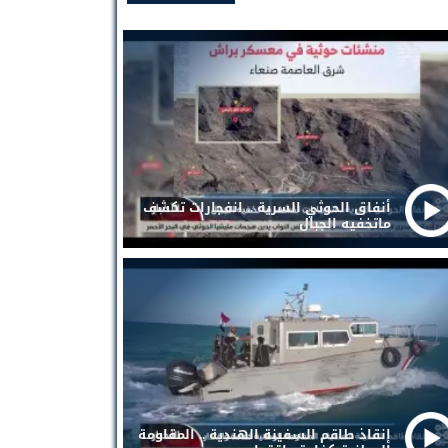
أنفاق الحوثي السرية .. انفجارات تكشف
ماتخفيه الجبال
إنقاذ طاقم السفينة الهندية .. المقاومة