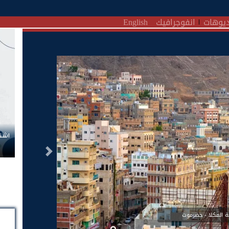
يوهات
انفوجرافيك
English
اشتر
التالى
ة المكلا - حضرموت