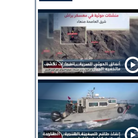
أنفاق الحوثي السرية .. انفجارات تكشف
ماتخفيه الجبال
إنقاذ طاقم السفينة الهندية .. المقاومة