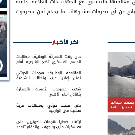
 معالجتها بالتنسيق مع الجهات ذات العلاقة، داعية
لإبلاغ عن أي تصرفات مشبوهة، بما يخدم أمن حضرموت
اخر الأخبار
حان وقت المعركة الوطنية.. مطالبات
الحسم العسكري تضع الشرعية أمام
اختبار القرار
المقاومة الوطنية: هجمات الحوثي
تمثل إعلان حرب وتطالب الشرعية
بتحريك الجبهات
شعب حضرموت يتمسك بالصدارة
بتعادل أمام الأهلي
يصعّد ميدانيًا
تعز.. قصف حوثي يستهدف قرية
 تصدير نفط
سكنية في الوازعية
ارتفاع ضحايا هجمات الحوثيين على
معسكرات مأرب والجوف.. والدفاع تتوعد
بالرد