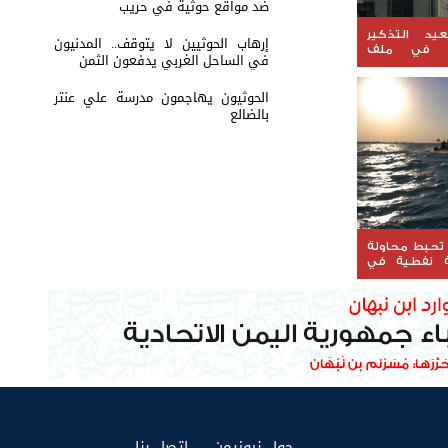
ضد مواقع حوثية في حريب
يد التذكير
إرهاب الحوثيين لا يتوقف.. المدنيون
ة في ملف
في الساحل الغربي يدفعون الثمن
الحوثيون يهاجمون مدرسة علي عنتر
بالضالع
 تحبط محاولة
 نفطية في
(current)
(current)
حول نيوزيمن
إتصل بنا