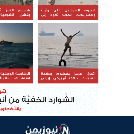
هجوم الحوثيين على مأرب
هجوم العبر يُع
وحضرموت.. الحرب تعود إلى
بفشل الشرعي
مسار التصعيد المفتوح
الاتصالات
اتفاق هرمز يصطدم بعقدة
المقاومة الوطنية
السيادة.. خلاف أميركي إيراني
استهداف سفينة
يعطل التسوية
البحر الأحمر