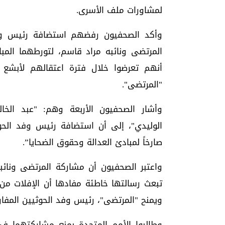
لمشاورات ملف الأسرى.
وأكد الصحفيون رفضهم استضافة رئيس وفد
المرتضى ونائبه مراد قاسم، لتورطهما الم
أنهم تعرضوا خلال فترة اعتقالهم لأبشع
"المرتضى".
وأشار الصحفيون الأربعة وهم: "عبد الخا
الوليدي"، إلى أن استضافة رئيس وفد الحوث
صارخاً لمبادئ العدالة وحقوق الضحايا”.
واعتبر الصحفيون أن مشاركة المرتضى ونا
تبعث رسالتها خاطئة مفادها أن الإفلات من
ويمنح "المرتضى"، رئيس وفد الحوثيين المفا
وطالبوا الأمم المتحدة بمنع مشاركتهما في 