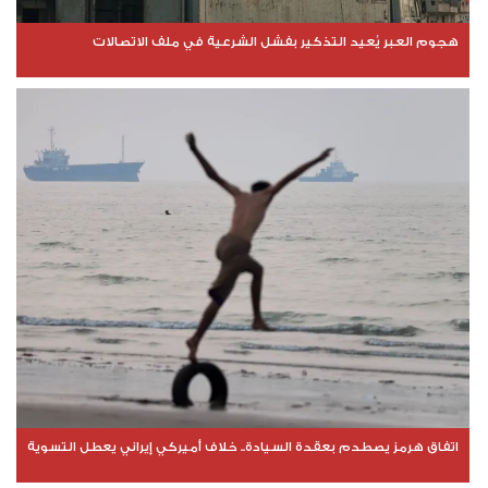
هجوم العبر يُعيد التذكير بفشل الشرعية في ملف الاتصالات
اتفاق هرمز يصطدم بعقدة السيادة.. خلاف أميركي إيراني يعطل التسوية