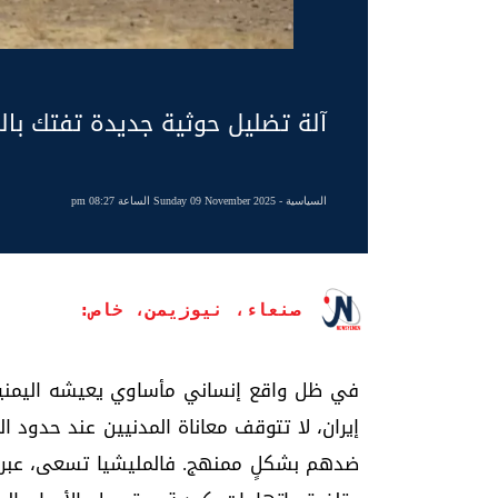
آلة تضليل حوثية جديدة تفتك با
السياسية
- Sunday 09 November 2025 الساعة 08:27 pm
صنعاء، نيوزيمن، خاص:
في ظل واقع إنساني مأساوي يعيشه اليمني
إيران، لا تتوقف معاناة المدنيين عند حدود ال
ضدهم بشكلٍ ممنهج. فالمليشيا تسعى، عبر قن