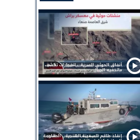
أنفاق الحوثي السرية .. انفجارات تكشف
ماتخفيه الجبال
إنقاذ طاقم السفينة الهندية .. المقاومة