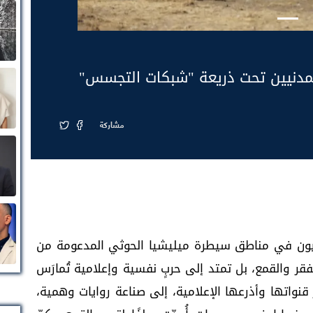
لمدنيين تحت ذريعة "شبكات التجسس"
مشاركة
ون في مناطق سيطرة ميليشيا الحوثي المدعومة من
فقر والقمع، بل تمتد إلى حربٍ نفسية وإعلامية تُمارَس
واتها وأذرعها الإعلامية، إلى صناعة روايات وهمية،