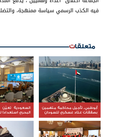
الجماعة اختلاق "أعداء وهميين"، يدفع المدن
فيه الكذب الرسمي سياسة ممنهجة، والتضليل
متعلقات
أبوظبي.. تأجيل محاكمة متهمين
السعودية تعيّن ق
بصفقات عتاد عسكري للسودان
البحري استعدادًا ل