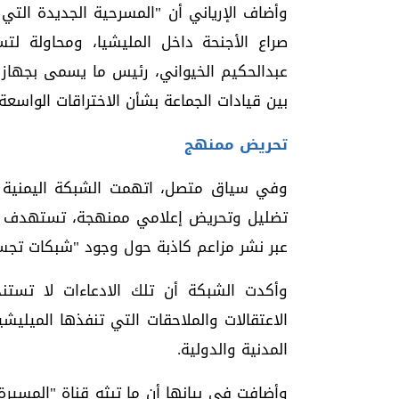
وأضاف الإرياني أن "المسرحية الجديدة الت
صراع الأجنحة داخل المليشيا، ومحاولة لتس
عبدالحكيم الخيواني، رئيس ما يسمى بجهاز ا
بين قيادات الجماعة بشأن الاختراقات الواسع
تحريض ممنهج
وفي سياق متصل، اتهمت الشبكة اليمنية لل
تضليل وتحريض إعلامي ممنهجة، تستهدف الم
عبر نشر مزاعم كاذبة حول وجود "شبكات تجس
وأكدت الشبكة أن تلك الادعاءات لا تستن
الاعتقالات والملاحقات التي تنفذها الميلي
المدنية والدولية.
وأضافت في بيانها أن ما تبثه قناة "المسيرة"