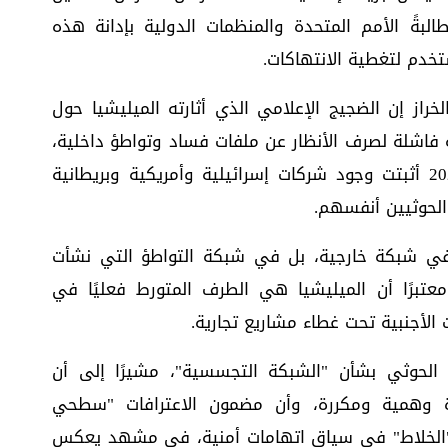
البةً الأمم المتحدة والمنظمات الدولية بإدانة هذه
تخدم لتغطية الانتهاكات.
خراز إن الضجيج الإعلامي الذي أثارته الميليشيا حول
فاشلة لصرف الأنظار عن ملفات فساد وتواطؤ داخلية،
مؤكدًا أن الوثائق التي كُشفت في عام 2024 أثبتت وجود شركات إسرائيلية وأمريكية وبريطانية
لحوثيين أنفسهم.
 في شبكة خارجية، بل في شبكة التواطؤ التي نشأت
 معتبرًا أن الميليشيا هي الطرف المتورط فعليًا في
لأجنبية تحت غطاء مشاريع تجارية.
 الحوثي بشأن "الشبكة التجسسية"، مشيرًا إلى أن
رة وهمية ومكررة، وأن مضمون الاعترافات "سطحي
و"الخلاط" في سياق اتهامات أمنية، في مشهد يعكس