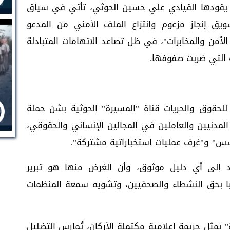
ي يقودها القيادي علي حسين الحوثي، تأتي في سياق
ويق إنجاز مزعوم وانتزاع الملف الأمني من المدعو
لأمن والمخابرات"، في ظل تصاعد الاتهامات المتبادلة
ة التي ضربت صفوفها.
حقوق والحريات قناة "المسيرة" الحوثية بشن حملة
دنيين والعاملين في المجالين الإنساني والحقوقي،
س" و"غرف عمليات استخباراتية مشتركة".
د إلى أي دليل موثوق، وأن الغرض منها هو تبرير
شيا بحق النشطاء والصحفيين، وتشويه سمعة المنظمات
 يمثل جريمة إعلامية مكتملة الأركان، تُمارس التضليل