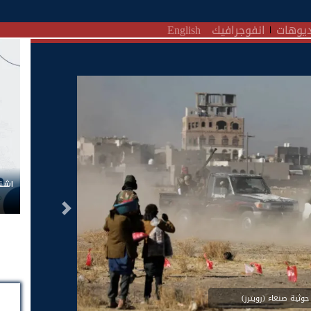
يوهات
انفوجرافيك
English
اشتر
التالى
وثية صنعاء (رويترز)