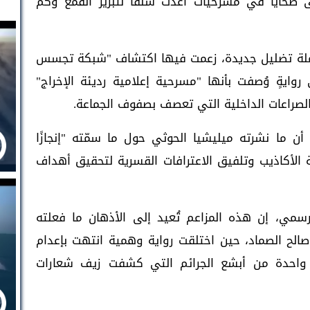
ى ضحايا في مسرحيات أُعدّت سلفًا لتبرير القمع وكمّ
ملة تضليل جديدة، زعمت فيها اكتشاف "شبكة تجسس
وايةٍ وُصفت بأنها "مسرحية إعلامية رديئة الإخراج"
الصراعات الداخلية التي تعصف بصفوف الجماعة.
 أن ما نشرته ميليشيا الحوثي حول ما سمّته "إنجازًا
ة الأكاذيب وتلفيق الاعترافات القسرية لتحقيق أهداف
رسمي، إن هذه المزاعم تُعيد إلى الأذهان ما فعلته
الح الصماد، حين اختلقت رواية وهمية انتهت بإعدام
ي واحدة من أبشع الجرائم التي كشفت زيف شعارات