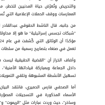
والتحريض وتُعرّض حياة المدنيين للخطر، مط
الممارسات ووقف الحملات الإعلامية التي تُس
من جانبه، قال الناشط الحقوقي عبدالقادر ال
"شبكات تجسس إسرائيلية" ما هو إلا محاولة 
تعمل في صنعاء بتصاريح رسمية من سلطات ا
وأضاف الخراز أن "القضية الحقيقية ليست
داخل الجماعة وبمباركة قياداتها الأمنية"،
تسهيل الأنشطة المشبوهة وتلقي التمويلات ا
أما الصحفي فارس الحميري، فانتقد البيان
الأسماء المذكورة في التسجيلات المصوّ
وساخر"، حيث وردت عبارات مثل "الريموت" 