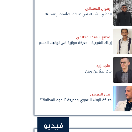
رضوان الهمداني
الحوثي.. شريك في صناعة المأساة الإنسانية
مطيع سعيد المخلافي
إرباك الشرعية... معركة موازية في توقيت الحسم
ماجد زايد
مات بحثًا عن وطن
نبيل الصوفي
معركة البقاء التنموي وخديعة "القوة المطلقة"!
فيديو