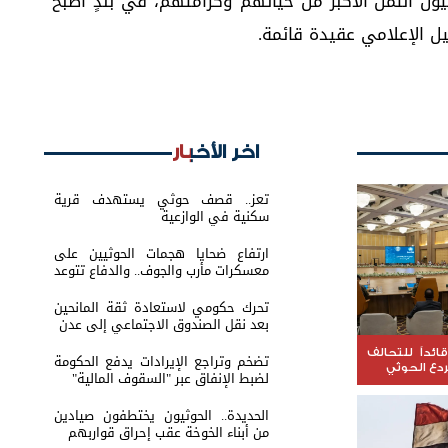
يون الثمن الأكبر من حياتهم وكرامتهم، في بلدٍ أصبح
 الإعلامي عقيدة قائمة.
اخر الأخبار
تعز.. قصف حوثي يستهدف قرية
سكنية في الوازعية
ارتفاع ضحايا هجمات الحوثيين على
معسكرات مأرب والجوف.. والدفاع تتوعد
بالرد
تحرك حكومي لاستعادة ثقة المانحين
بعد نقل الصندوق الاجتماعي إلى عدن
ائداً للتحالف
تضخم وتراجع الإيرادات يدفع الحكومة
ردع الحوثي
لضبط الإنفاق عبر "السقوف المالية"
الحديدة.. الحوثيون يختطفون صيادين
من أبناء الخوخة عقب إحراق قواربهم