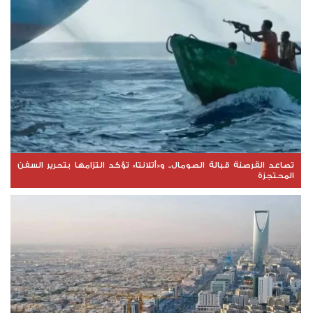
تصاعد القرصنة قبالة الصومال.. و«أتلانتا» تؤكد التزامها بتحرير السفن
المحتجزة