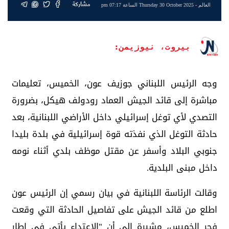
مشاركة
العالم
- Thursday 30 October 2025 الساعة 07:17 pm
بيروت، نيوزيمن:
وجه الرئيس اللبناني جوزيف عون، الخميس، تعليمات
مباشرة إلى قائد الجيش العماد رودولف هيكل، بضرورة
التصدي لأي توغل إسرائيلي داخل الأراضي اللبنانية، بعد
حادثة التوغل الذي نفذته قوة إسرائيلية في بلدة بليدا
جنوبي البلاد وأسفر عن مقتل موظف بلدي أثناء نومه
داخل مبنى البلدية.
وقالت الرئاسة اللبنانية في بيان رسمي إن الرئيس عون
اطلع من قائد الجيش على تفاصيل الحادثة التي وقعت
فجر الخميس، مشيرة إلى أن "الاعتداء يأتي في إطار