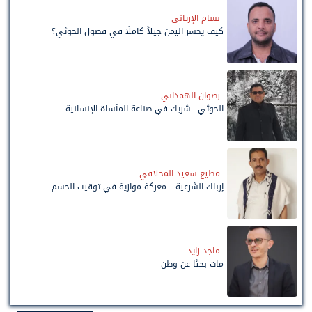
بسام الإرياني
كيف يخسر اليمن جيلاً كاملًا في فصول الحوثي؟
رضوان الهمداني
الحوثي.. شريك في صناعة المأساة الإنسانية
مطيع سعيد المخلافي
إرباك الشرعية... معركة موازية في توقيت الحسم
ماجد زايد
مات بحثًا عن وطن