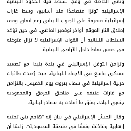
وتأتي الحادثة في وقتٍ تشهد فيه الحدود اللبنانية
الإسرائيلية توترًا متصاعدًا منذ أسابيع، وسط غارات
إسرائيلية متفرقة على الجنوب اللبناني رغم اتفاق وقف
إطلاق النار الموقع أواخر نوفمبر الماضي، في حين تؤكد
السلطات اللبنانية أن القوات الإسرائيلية لا تزال متوغلة
في خمس نقاط داخل الأراضي اللبنانية.
وتزامن التوغل الإسرائيلي في بلدة بليدا مع تصعيد
عسكري واسع في الأجواء اللبنانية، حيث رُصدت طائرات
حربية إسرائيلية في سماء بيروت يوم الخميس، بالتزامن
مع غارات عنيفة على مناطق الجرمق والمحمودية
جنوبي البلاد، وفق ما أفادت به مصادر لبنانية.
وقال الجيش الإسرائيلي في بيان إنه "هاجم بنى تحتية
إرهابية وقاذفة ونفقًا في منطقة المحمودية"، زاعمًا أن