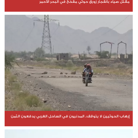
مقتل صياد بانفجار زورق حوثي مفخخ في البحر الأحمر
إرهاب الحوثيين لا يتوقف.. المدنيون في الساحل الغربي يدفعون الثمن