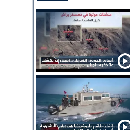
أنفاق الحوثي السرية .. انفجارات تكشف
ماتخفيه الجبال
إنقاذ طاقم السفينة الهندية .. المقاومة