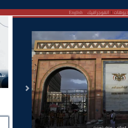
يوهات
انفوجرافيك
English
اشتر
التالى
 المركزي - صنعاء (رويترز)