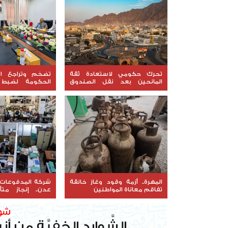
تحرك حكومي لاستعادة ثقة
تضخم وتراجع الإ
المانحين بعد نقل الصندوق
الحكومة لضبط ا
الاجتماعي إلى عدن
"السقوف المالية"
المهرة.. أزمة وقود وغاز خانقة
شركة المدفوعات 
تفاقم معاناة المواطنين
عدن.. إنجاز متأ
البنية المالية