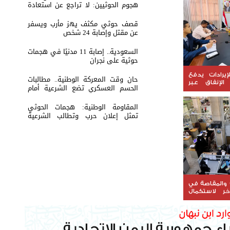
هجوم الحوثيين: لا تراجع عن استعادة
الدولة
قصف حوثي مكثف يهز مأرب ويسفر
عن مقتل وإصابة 24 شخص
السعودية.. إصابة 11 مدنيًا في هجمات
حوثية على نجران
يرادات يدفع
حان وقت المعركة الوطنية.. مطالبات
لإنفاق عبر
الحسم العسكري تضع الشرعية أمام
اختبار القرار
المقاومة الوطنية: هجمات الحوثي
تمثل إعلان حرب وتطالب الشرعية
بتحريك الجبهات
والمقاصة في
خر لاستكمال