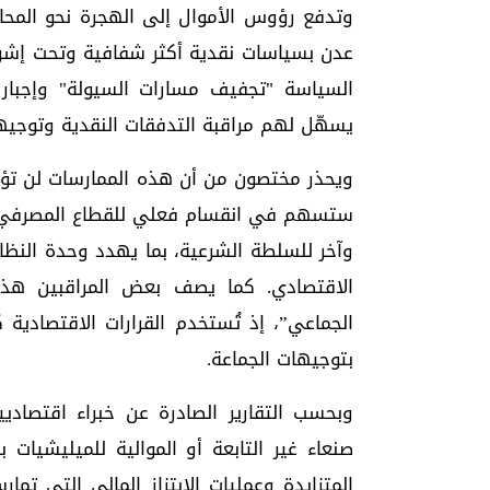
وتدفع رؤوس الأموال إلى الهجرة نحو المحا
عدن بسياسات نقدية أكثر شفافية وتحت إشراف
السياسة "تجفيف مسارات السيولة" وإجبار
يسهّل لهم مراقبة التدفقات النقدية وتوجي
ويحذر مختصون من أن هذه الممارسات لن تؤد
ستسهم في انقسام فعلي للقطاع المصرفي ال
وآخر للسلطة الشرعية، بما يهدد وحدة النظام
الاقتصادي. كما يصف بعض المراقبين هذه
الجماعي”، إذ تُستخدم القرارات الاقتصادية 
بتوجيهات الجماعة.
وبحسب التقارير الصادرة عن خبراء اقتصاد
صنعاء غير التابعة أو الموالية للميليشيات
المتزايدة وعمليات الابتزاز المالي التي تمار