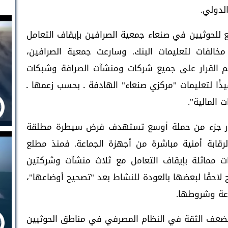
الدولي.
 للحوثيين في صنعاء جمعية الصرافين بإيقاف التعامل
خالفات لتعليمات البنك. وسارعت جمعية الصرافين،
يم القرار على جميع شركات ومنشآت الصرافة وشبكات
يذًا لتعليمات "مركزي صنعاء" الهادفة ـ بحسب زعمها ـ
 المالية".
قرار جزء من حملة أوسع تستهدف فرض سيطرة مطلقة
رقابة أمنية مباشرة من أجهزة الجماعة. فمنذ مطلع
رات مماثلة بإيقاف التعامل مع ثلاث منشآت وشركتين
لاحقًا لبعضها بالعودة للنشاط بعد "تصحيح أوضاعها"،
اعة وشروطها.
 تضعف الثقة في النظام المصرفي في مناطق الحوثيين