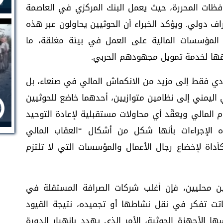
فظات المحررة، حيث يعمل البنك المركزي في العاصمة
 دولي. ويؤكد الخبراء أن الحوثيين يحاولون عبر هذه
 المؤسسات المالية على العمل في بيئة مغلقة، ما
هها لخدمة تمويل مجهودهم الحربي.
ي فقط إلى مزيد من الانكماش المالي في صنعاء، بل
يمني إلى نظامين متوازيين، أحدهما خاضع للحوثيين
 المالي ويعقّد أي محاولات مستقبلية لإعادة التوحيد
 الإجراءات بأنها شكل من أشكال “العقاب المالي
كأداة لإخضاع رجال الأعمال والمؤسسات التي لا تلتزم
يين محليين، فإن أغلب شركات الصرافة المستقلة في
 باتت تفكر في نقل نشاطها أو تجميده، نتيجة القيود
سها الأجهزة الحوثية، الأمر الذي يهدد بانهيار الدورة