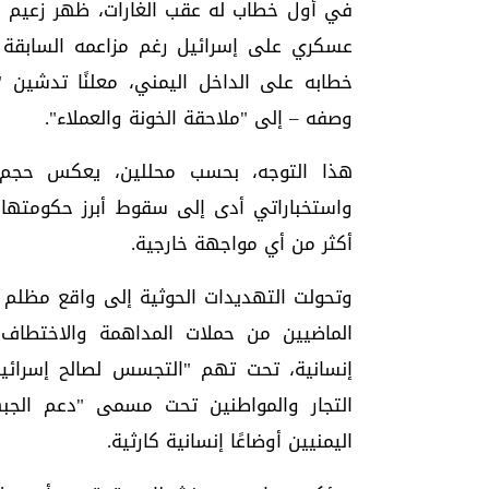
في أول خطاب له عقب الغارات، ظهر زعيم الم
عسكري على إسرائيل رغم مزاعمه السابقة با
خطابه على الداخل اليمني، معلنًا تدشين
وصفه – إلى "ملاحقة الخونة والعملاء".
هذا التوجه، بحسب محللين، يعكس حجم ا
واستخباراتي أدى إلى سقوط أبرز حكومتها، 
أكثر من أي مواجهة خارجية.
وتحولت التهديدات الحوثية إلى واقع مظلم ي
الماضيين من حملات المداهمة والاختطا
إنسانية، تحت تهم "التجسس لصالح إسرائيل
التجار والمواطنين تحت مسمى "دعم الجب
اليمنيين أوضاعًا إنسانية كارثية.