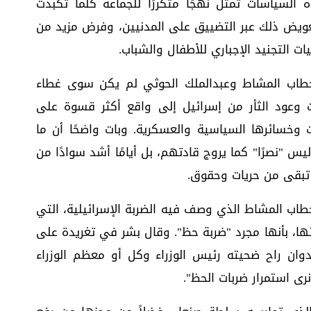
لسياسات تمثل نهجًا متكررًا للجماعة كلما تكبدت
ويض ذلك عبر التضييق على المدنيين، وفرض مزيد من
يات التجنيد الإجباري للأطفال والشباب.
طاب المشاط وعبدالملك الحوثي لم يكن سوى غطاء
ت وعود الثأر من إسرائيل إلى واقع أكثر قسوة على
وخسائرها السياسية والعسكرية. وبات واضحًا أن ما
س "نصرًا" كما يروج قادتهم، بل أيامًا أشد سوادًا من
ا تبقى من حريات وحقوق.
طاب المشاط الذي وصف فيه الضربة الإسرائيلية، التي
ا، بأنها مجرد "ضربة حظ". وقال بشر في تغريدة على
ان راح ضحيته رئيس الوزراء وكل أو معظم الوزراء
رى استمرار ضربات الحظ".