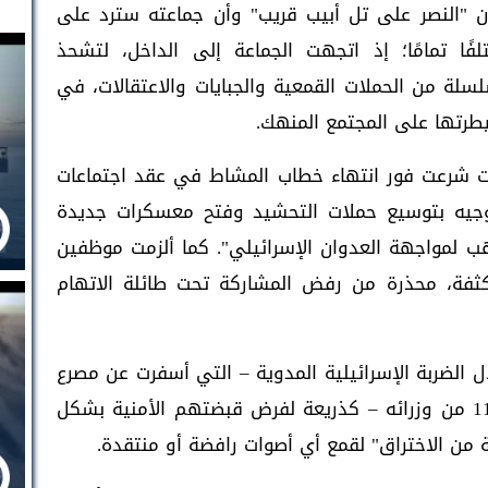
ن "النصر على تل أبيب قريب" وأن جماعته سترد على
لفًا تمامًا؛ إذ اتجهت الجماعة إلى الداخل، لتشحذ
لة من الحملات القمعية والجبايات والاعتقالات، في
طرتها على المجتمع المنهك.
ت شرعت فور انتهاء خطاب المشاط في عقد اجتماعات
لتوجيه بتوسيع حملات التحشيد وفتح معسكرات جديدة
أهب لمواجهة العدوان الإسرائيلي". كما ألزمت موظفين
كثفة، محذرة من رفض المشاركة تحت طائلة الاتهام
ل الضربة الإسرائيلية المدوية – التي أسفرت عن مصرع
رئيس حكومة الجماعة أحمد غالب الرهوي و11 من وزرائه – كذريعة لفرض قبضتهم الأمنية بشكل
 من الاختراق" لقمع أي أصوات رافضة أو منتقدة.