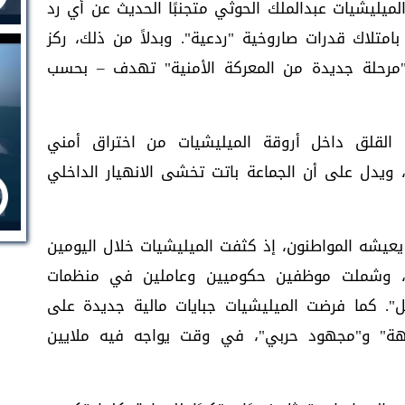
يليشيات عبدالملك الحوثي متجنبًا الحديث عن أي رد
متلاك قدرات صاروخية "ردعية". وبدلاً من ذلك، ركز
 "مرحلة جديدة من المعركة الأمنية" تهدف – بحسب
لقلق داخل أروقة الميليشيات من اختراق أمني
ويدل على أن الجماعة باتت تخشى الانهيار الداخلي
عيشه المواطنون، إذ كثفت الميليشيات خلال اليومين
ف، وشملت موظفين حكوميين وعاملين في منظمات
". كما فرضت الميليشيات جبايات مالية جديدة على
هة" و"مجهود حربي"، في وقت يواجه فيه ملايين