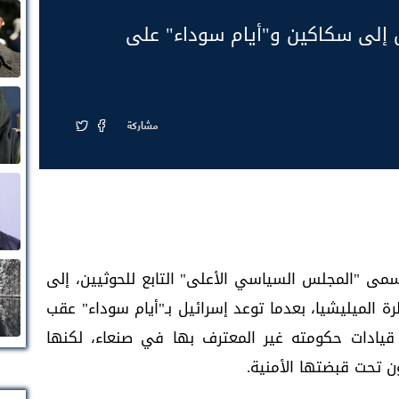
 إلى سكاكين و"أيام سوداء" على
مشاركة
ى "المجلس السياسي الأعلى" التابع للحوثيين، إلى
لميليشيا، بعدما توعد إسرائيل بـ"أيام سوداء" عقب
ز قيادات حكومته غير المعترف بها في صنعاء، لكنها
ن تحت قبضتها الأمنية.