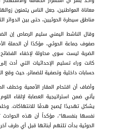
وأكد بشر أن استمرار الحماقة والاستهتار
معاناة المواطنين، جعل الناس يتمنون زوال
مناطق سيطرة الحوثيين، حتى بين الدوائر ال
وقال الناشط اليمني سليم الرصاص إن الضرب
صفوف جماعة الحوثي، مؤكدًا أن الحملة الأم
الضربة ليست سوى محاولة لإخفاء الفضائح 
كانت وراء تسليم الإحداثيات التي أدت إل
حسابات داخلية وتصفية للضمائر، حيث وقع ا
وأضاف أن اقتحام المقار الأممية وخطف الم
يأتي ضمن استراتيجية العصابة لإلقاء اللوم
يشكل تهديدًا يُصبح هدفًا للانتهاكات. وخ
نفسها بنفسها"، مؤكداً أن هذه الحوادث ت
الحوثية بدأت تلتهم أبنائها قبل أي طرف آخر.