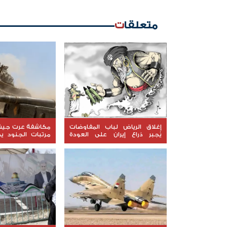
متعلقات
إغلاق الرياض لباب المفاوضات
مكاشفة عرت جيش ا
يُجبر ذراع إيران على العودة
مرتبات الجنود 
للتصعيد
إخواني