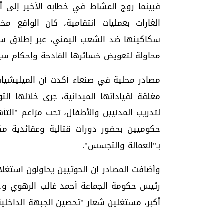
فبينما روج المشاط في خطابه الأخير إلى أ
الغارات بعمليات انتقامية، كان الواقع مخت
سكاكينها ضد الشعب اليمني، عبر إطلاق سلس
محاولة لتعويض خسائرها الفادحة وإحكام سي
مصادر محلية في صنعاء أكدت أن الميليشيا
مغلقة لقياداتها الميدانية، جرى خلالها ا
لتدريب المدنيين والأطفال، تحت مزاعم "الت
حكوميين بحضور دورات قتالية وعقائدية م
بـ"العمالة والتجسس".
وأضافت المصادر إن الحوثيين يحاولون استغلا
أكبر، مستغلين شعار "تحصين الجبهة الداخلية