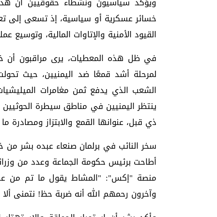
ويؤكد سياسيون ونشطاء حقوقيين أن هذه ا
خسائر عسكرية أو سياسية، إذ تسعى إلى تع
القيود الأمنية والإتاوات المالية، وتوسيع عمل
في ظل هذه المعطيات، يرى مراقبون أن خ
لمرحلة أشد قمعًا ضد اليمنيين، حيث تحول
الشعب الذي يدفع ثمن مغامرات الميليشيات 
ينتظر اليمنيين في مناطق سيطرة الحوثيين لي
ذي قبل، عنوانها القمع والابتزاز ومصادرة م
سخر النائب في برلمان صنعاء عبده بشر من خ
أطاحت برئيس حكومة الجماعة وعدد من وزرائه
منصة "إكس": "المشاط يقول ما تم من عدو
وآخرون رحمهم الله أنه ضربة حظ! نتمنى ألا ن