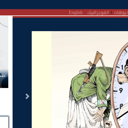
يوهات
انفوجرافيك
English
اشترك الآن في قناة
التالى