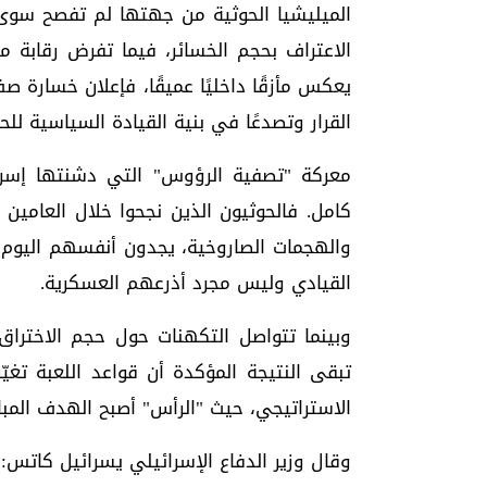
الميليشيا الحوثية من جهتها لم تفصح سوى
الاعتراف بحجم الخسائر، فيما تفرض رقابة 
يعكس مأزقًا داخليًا عميقًا، فإعلان خسارة صف
القرار وتصدعًا في بنية القيادة السياسية للحر
معركة "تصفية الرؤوس" التي دشنتها إسر
كامل. فالحوثيون الذين نجحوا خلال العامين
والهجمات الصاروخية، يجدون أنفسهم اليو
القيادي وليس مجرد أذرعهم العسكرية.
وبينما تتواصل التكهنات حول حجم الاختراق
تبقى النتيجة المؤكدة أن قواعد اللعبة تغيّ
الاستراتيجي، حيث "الرأس" أصبح الهدف المبا
وقال وزير الدفاع الإسرائيلي يسرائيل كاتس