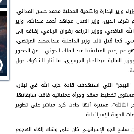
راء وزير الإدارة والتنمية المحلية محمد حسن المداني،
شم شرف الدين، وزير العدل مجاهد أحمد عبدالله، وزير
لله اليافعي، ووزير الزراعة رضوان الرباعي، إضافة إلى
. كما قُتل نائب وزير الداخلية عبدالمجيد المرتضى،
و عم زعيم الميليشيا عبد الملك الحوثي – عن الحضور
ير المالية عبدالجبار الجرموزي، ما أثار الشكوك حول
ة.
 "البيجر" التي استهدفت قادة حزب الله في لبنان،
توى تخطيط معقد وجرأة عملياتية فاقت سابقاتها.
 الثالثة"، معتبرة أنها جاءت كرد مباشر على تطوير
ت الجوية الإسرائيلية.
سلاح الجو الإسرائيلي كان على وشك إلغاء الهجوم