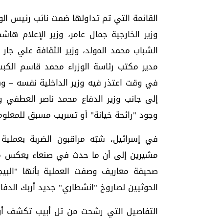
القائمة التي تم تداولها ضمت نائب رئيس الوز
وزير الخارجية جمال عامر، وزير الإعلام ها
الشباب محمد المولد، وزير الثقافة علي جار ا
مدير مكتب رئاسة الوزراء محمد قاسم الكبسي
في وقت اعتذر فيه وزير الداخلية نفسه – وه
إلى جانب وزير الدفاع محمد ناصر العطفي ووز
وجود "رائحة خيانة" أو تسريب مسبق للمعلوم
في إسرائيل، شبّه مراقبون الضربة بعملية
مشيرين إلى أن ما حدث في صنعاء يعكس مس
صحيفة معاريف وصفت العملية بأنها "البيجر
الحوثيين لصاروخ "انشطاري" جديد أربك الدفاعا
التفاصيل التي رشحت من تل أبيب تكشف أن 