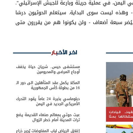
ي اليمن، في عملية جريئة وبارعة للجيش الإسرائيلي".
- وهذه ليست سوى البداية. سيتعلم الحوثيون درسًا
يُضر سبعة أضعاف - ولن يكونوا هم من يقررون متى
اخر الأخبار
مستشفى حيس.. شريان حياة يخفف
أوجاع المرضى والمحرومين
المكلا يكمل عقد المتأهلين الى دور الـ
16 من بطولة كأس الجمهورية
دبلوماسي بخبرة 24 عاماً يقود التحرك
الأمريكي الجديد في اليمن
ذ.. قيادات
عبث حوثي بمعالم صنعاء القديمة يضع
لكاتها بحثًا
تراث المدينة أمام خطر الزوال
إغلاق الرياض لباب المفاوضات يُجبر ذراع