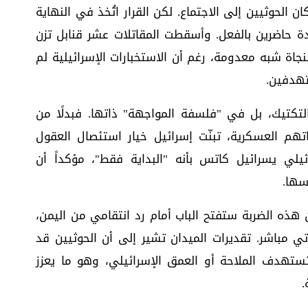
 الحوثيين إلى الاجتماع. لكن القرار اتُخذ في النهاية
ة حاضرين بالفعل. وأسقطت المقاتلات عشر قنابل تزن
جاة شبه معدومة، رغم أن الاستخبارات الإسرائيلية لم
تهدفين.
تكتيك، بل في "فلسفة المواجهة" ذاتها. فبدلًا من
تهم العسكرية، تبنّت إسرائيل خيار استئصال العقول
ئيلي يسرائيل كاتس بأنه "البداية فقط"، مؤكداً أن
سها.
 هذه الضربة ستفتح الباب أمام رد انتقامي من اليمن،
تي مباشر. تقديرات الميدان تشير إلى أن الحوثيين قد
تهدف الملاحة أو العمق الإسرائيلي، وهو ما يعزز
.