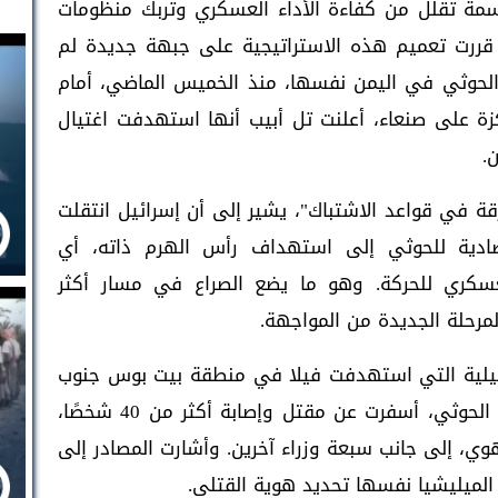
سمة تقلل من كفاءة الأداء العسكري وتربك منظومات
 قررت تعميم هذه الاستراتيجية على جبهة جديدة لم
لحوثي في اليمن نفسها، منذ الخميس الماضي، أمام
 على صنعاء، أعلنت تل أبيب أنها استهدفت اغتيال
.
رقة في قواعد الاشتباك"، يشير إلى أن إسرائيل انتقلت
تصادية للحوثي إلى استهداف رأس الهرم ذاته، أي
عسكري للحركة. وهو ما يضع الصراع في مسار أكثر
رحلة الجديدة من المواجهة.
ائيلية التي استهدفت فيلا في منطقة بيت بوس جنوب
صنعاء، حيث كان ينعقد اجتماع رفيع لقيادات الحوثي، أسفرت عن مقتل وإصابة أكثر من 40 شخصًا،
وي، إلى جانب سبعة وزراء آخرين. وأشارت المصادر إلى
الميليشيا نفسها تحديد هوية القتلى.