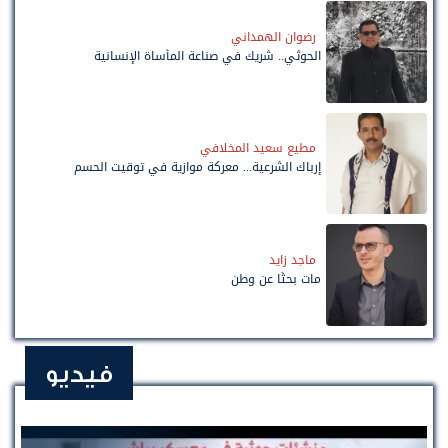
رضوان الهمداني
الحوثي.. شريك في صناعة المأساة الإنسانية
مطيع سعيد المخلافي
إرباك الشرعية... معركة موازية في توقيت الحسم
ماجد زايد
مات بحثًا عن وطن
فيديو