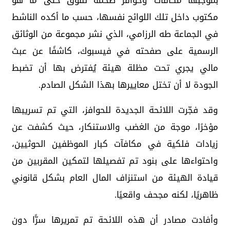
بموجبها مكافآت وحوافز ضخمة تفوق حتى ما هو
مكتوب داخل تلك اللوائح نفسها، حسب ما أكده الناشط
في الجماعة طه الرزامي، الذي نشر مجموعة من الوثائق
الرسمية على صفحته في فيسبوك، كاشفًا عن عبث
مالي يجري تحت مظلة هيئة يُفترض بها أن تضبط
الجودة لا أن تختل معاييرها بهذا الشكل الصادم.
وقد فجّرت اللائحة الجديدة للحوافز، التي تم تسريبها
مؤخرًا، موجة من الغضب والاستنكار، حيث كشفت عن
زيادات فلكية في مكافآت كبار الموظفين الحوثيين،
واحتواءها على بنود تم تفصيلها لتمكين المقربين من
قيادة الهيئة من استنزاف المال العام بشكل قانوني
ظاهريًا، لكنه مجحف واقعيًا.
وأفادت مصادر أن هذه اللائحة تم تمريرها سرًّا دون