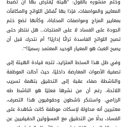
وختم منشوره بالقول: "هيئة يُفترض بها أن تضبط
المعايير والمواصفات، فإذا بها تُفصّل اللوائح والمكافآت
بمعايير المزاج ومواصفات المحاباة، وكأنها تضع ختم
الجودة على الفساد لا على المنتجات... هل ننتظر حتى
تصبح اللوائح الفاسدة تراثًا إداريًا؟ أم نتحرك قبل أن
يصبح العبث هو المعيار الوحيد المعتمد رسميًا؟".
وفي ظل هذا السخط المتزايد، تتجه قيادة الهيئة إلى
تصفية الأصوات المعارضة داخليًا، حيث أحالت الموظفة
والناشطة صفاء عقبة إلى التحقيق بتهمة تسريب
اللائحة، رغم أن من نشرها فعليًا هو الناشط طه
الرزامي. واستنكر ناشطون وحقوقيون هذا التصرف،
معتبرين أنه محاولة لإسكات موظفة كانت شاهدة على
الفساد، بدلًا من التحقيق مع المسؤولين الحقيقيين عن