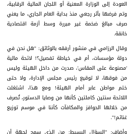
العودة إلى الوزارة المعنية أو اللجان المالية الرقابية،
وتم فرضها بأثر رجعي منذ بداية العام الجاري، ما يعني
صرف مبالغ ضخمة غير مبررة وسط أزمة اقتصادية
خانقة.
وقال الرزامي في منشور أرفقه بالوثائق: "هل نحن في
دولة مؤسسات، أم في خياطة تفصيل؟! لائحة مالية
'مصنوعة على المقاس'، صدرت من داخل الهيئة وليس
من فوقها، لا توقيع رئيس مجلس الإدارة، ولا حتى
ختم مواطن عابر أمام الهيئة! ومع هذا، اشتغلت
اللائحة سنتين كاملتين كأنها من وصايا الدستور، تُصرف
من خلالها الحوافز والمكافآت كأننا في موسم توزيع
غنائم!".
وأضاف: "السؤال البسيط: من الذي سمح لجهة أن