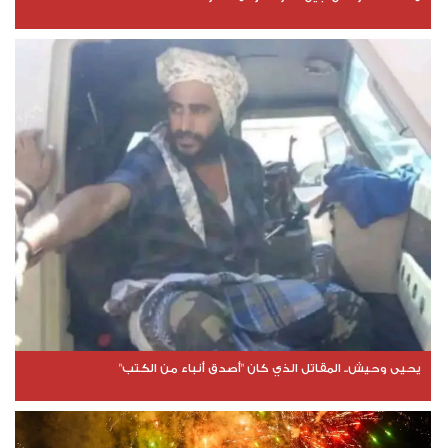
يحيى وحيش.. المقاتل الذي كان "أصدق أنباء من الكتب"