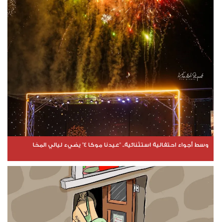
وسط أجواء احتفالية استثنائية.. "عيدنا موكا 4" يضيء ليالي المخا