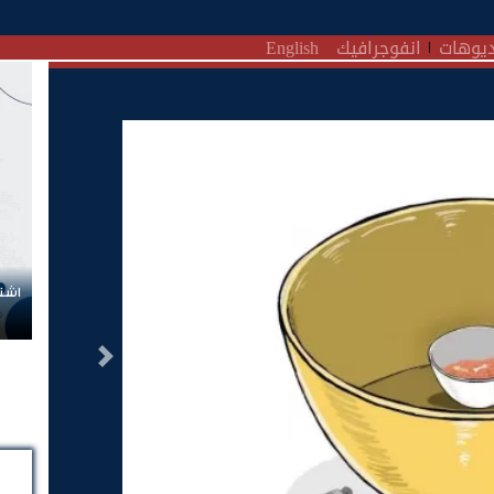
يوهات
انفوجرافيك
English
اشتر
التالى