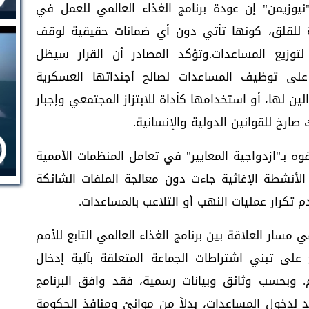
نيوزيمن" إن عودة برنامج الغذاء العالمي للعمل في
 للقلق، كونها تأتي دون أي ضمانات حقيقية لوقف
لتوزيع المساعدات.وتؤكد المصادر أن القرار سيظل
على توظيف المساعدات لصالح أجنداتها العسكرية
ن لها، أو استخدامها كأداة للابتزاز المجتمعي وإجبار
صارخ للقوانين الدولية والإنسانية.
 بـ"ازدواجية المعايير" في تعامل المنظمات الأممية
لأنشطة الإغاثية جاءت دون معالجة الملفات الشائكة
م تكرار عمليات النهب أو التلاعب بالمساعدات.
مسار العلاقة بين برنامج الغذاء العالمي التابع للأمم
 على تبني اشتراطات الجماعة المتعلقة بآلية إدخال
 وبحسب وثائق وبيانات رسمية، فقد وافق البرنامج
 لدخول المساعدات، بدلاً من موانئ ومنافذ الحكومة