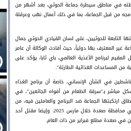
شطته في مناطق سيطرة جماعة الحوثي، بعد أشهر من
امجه من قبل الجماعة، بما في ذلك أعمال نهب وعرقلة
ها التابعة للحوثيين، على لسان القيادي الحوثي جمال
عة غير المعترف بها دولياً، حيث أفادت الوكالة أن عامر
 المقيم لبرنامج الأغذية العالمي، باي ثابا، يؤكد على
ية من المساعدات الغذائية الطارئة".
ناشطين في الشأن الإنساني، خاصة أن برنامج الغذاء
ل مباشر بـ"سرقة الطعام من أفواه الجائعين"، في
طاق ارتكبتها الجماعة ضد البرنامج والعاملين فيه، من
ضمنها نهب مخازن المساعدات، كما حدث في محافظة صعدة خلال مارس 2025. وإيضا مقتل أحد
جن في صعدة مطلع فبراير من ذات العام.