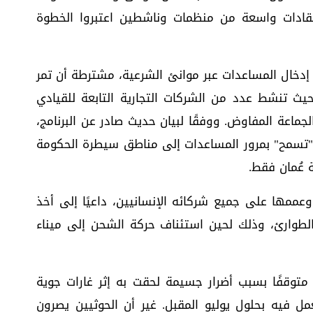
انتقادات واسعة من منظمات وناشطين اعتبروا الخطوة
خال المساعدات عبر موانئ الشرعية، مشترطة أن تمر
حيث تنشط عدد من الشركات التجارية التابعة للقيادي
ماعة المفاوض. ووفقًا لبيان حديث صادر عن البرنامج،
ا "تسمح" بمرور المساعدات إلى مناطق سيطرة الحكومة
عُمان فقط.
وعممها على جميع شركائه الإنسانيين، داعيًا إلى أخذ
لطوارئ، وذلك لحين استئناف حركة الشحن إلى ميناء
ل متوقفًا بسبب أضرار جسيمة لحقت به إثر غارات جوية
ل فيه بحلول يوليو المقبل. غير أن الحوثيين يصرون