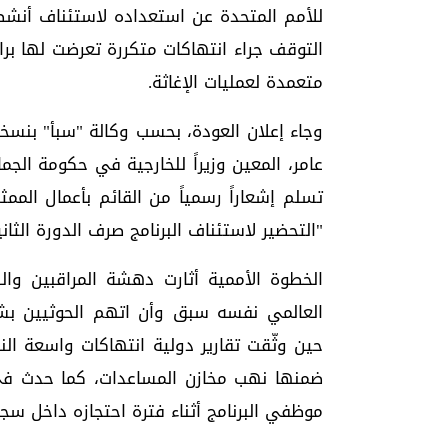
للأمم المتحدة عن استعداده لاستئناف أن
التوقف جراء انتهاكات متكررة تعرضت لها بر
متعمدة لعمليات الإغاثة.
وجاء إعلان العودة، بحسب وكالة "سبأ" بنسخت
عامر، المعين وزيراً للخارجية في حكومة الجما
تسلم إشعاراً رسمياً من القائم بأعمال الممثل
"التحضير لاستئناف البرنامج صرف الدورة الثان
الخطوة الأممية أثارت دهشة المراقبين وال
العالمي نفسه سبق وأن اتهم الحوثيين بشك
حين وثّقت تقارير دولية انتهاكات واسعة الن
موظفي البرنامج أثناء فترة احتجازه داخل س