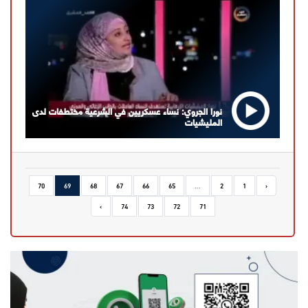
نورا الجروي: نساء عسكريين في الشرعية مختطفات لدى
المليشيات
70
69
68
67
66
65
...
2
1
‹
›
74
73
72
71