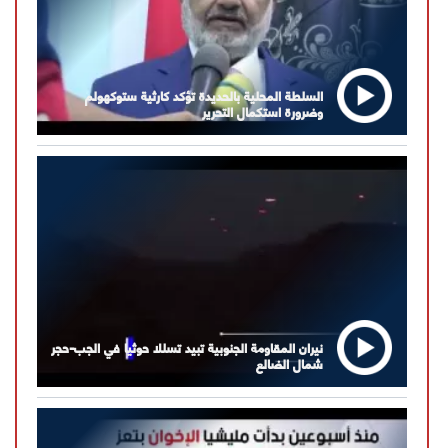
السلطة المحلية بالحديدة تؤكد كارثية ستوكهولم
وضرورة استكمال التحرير
نيران المقاومة الجنوبية تبيد تسللا حوثيا في الجب-حجر
شمال الضالع