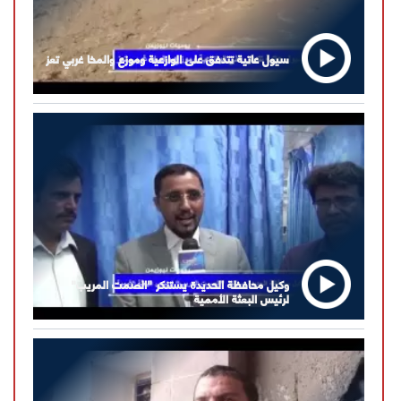
سيول عاتية تتدفق على الوازعية وموزع والمخا غربي تعز
وكيل محافظة الحديدة يستنكر "الصمت المريب"
لرئيس البعثة الأممية