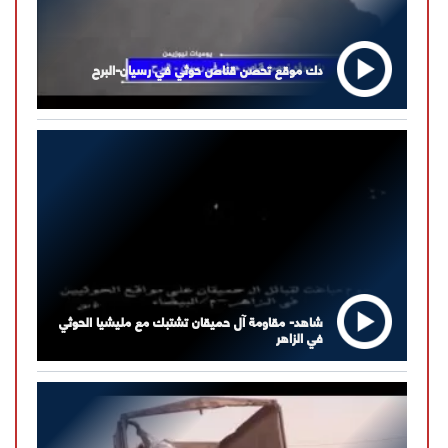
دك موقع تحصن قناص حوثي في رسيان-البرح
شاهد- مقاومة آل حميقان تشتبك مع مليشيا الحوثي
في الزاهر