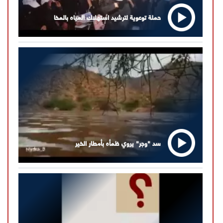
حملة توعوية لترشيد استهلاك المياه بالمخا
سد "وجر" يروي ظمأه بأمطار الخير