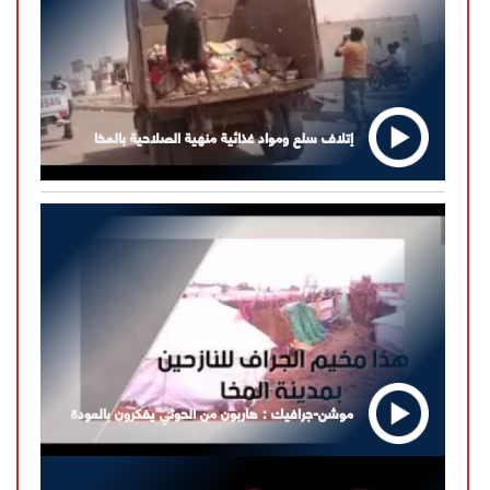
إتلاف سلع ومواد غذائية منهية الصلاحية بالمخا
موشن-جرافيك : هاربون من الحوثي يفكرون بالعودة