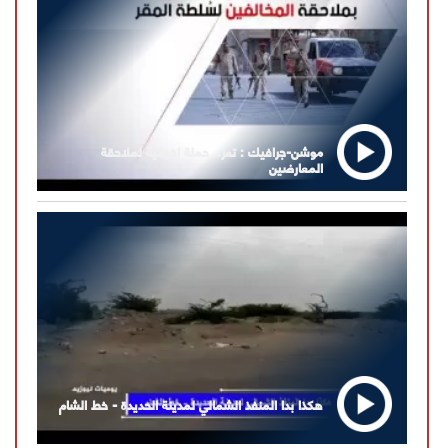
موشن-جرافيك : تعز.. حملة إخوانية لملاحقة
المعارضين
هكذا بدا المنفذ الشمالي لمدينة الحديدة - خط الشام