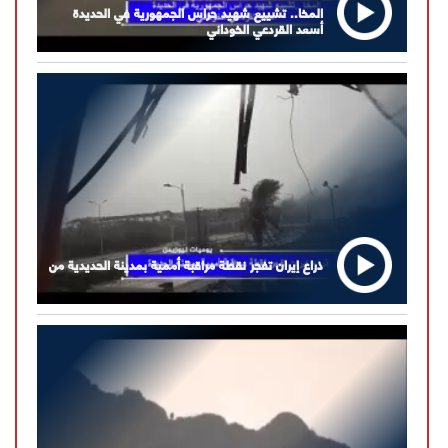
المخا.. تشييع شهيد حراس الجمهورية في الحديدة
أسعد القردعي الخوداني
ذراع إيران تفجر نقطة مراقبة أممية بمدينة الحديدية من