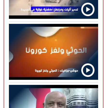
تدمير آليات ومرابض مدفعية حوثية في الحديدة
موشن-جرافيك : الحوثي ولغز كورونا