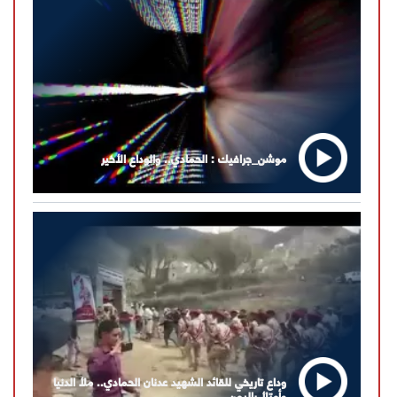
موشن_جرافيك : الحمادي.. والوداع الأخير
وداع تاريخي للقائد الشهيد عدنان الحمادي.. ملأ الدنيا
وأمتلأ باليمن