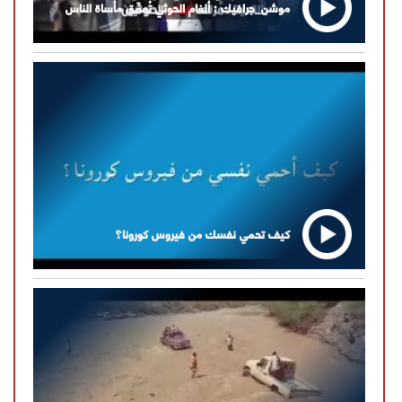
موشن_جرافيك : ألغام الحوثي تُعمِّق مأساة الناس
كيف تحمي نفسك من فيروس كورونا؟