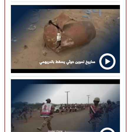
صاروخ تموين حوثي يسقط بالدريهمي