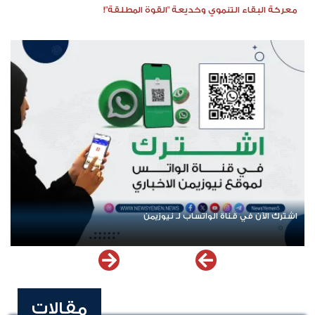
معركة البقاء التنموي وخديعة "القوة المطلقة"!
اشترك الآن في قناة الواتساب لـ نيوزيمن
مقالات