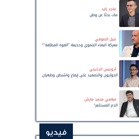
ماجد زايد
مات بحثًا عن وطن
نبيل الصوفي
معركة البقاء التنموي وخديعة "القوة المطلقة"!
أدونيس الدخيني
الحوثيون والتصعيد على إيقاع واشنطن وطهران
فهمي محمد مارش
الدم المستثمر!
فيديو