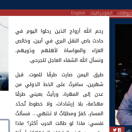
يوهات
انفوجرافيك
English
رحم الله أرواح الذين رحلوا اليوم في
حادث باص النقل البري في أبين، وخالص
العزاء والمواساة لأهلهم وذويهم،
ونسأل الله الشفاء العاجل للجرحى.
طرق اليمن صارت طرقًا للموت. قبل
اشتر
شهرين، سافرتُ على الخط الدولي من
عدن إلى المهرة، ورأيتُ بعيني طرقًا
مهدّمة، بلا إرشادات، ولا خطوط تُحدّد
المسار، حُفرٌ ومطبّاتٌ لا تنتهي… فسألتُ
نفسي: ماذا لو طالت الحرب أكثر؟ ماذا
 على