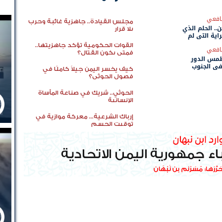
يافعي
مجلس القيادة.. جاهزية غائبة وحرب
.. الحلم الذي
بلا قرار
راية التي لم
القوات الحكومية تؤكد جاهزيتها..
يافعي
فمتى يكون القتال؟
مس الدور
في الجنوب
كيف يخسر اليمن جيلاً كاملًا في
فصول الحوثي؟
الحوثي.. شريك في صناعة المأساة
الإنسانية
إرباك الشرعية... معركة موازية في
توقيت الحسم