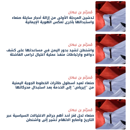
مُسَرْنَم بن نبهان
تدشين المرحلة الأولى من إزالة أحجار سايلة صنعاء
واستبدالها بأخرى تعكس الهوية الإيمانية
مُسَرْنَم بن نبهان
واشنطن تشيد بدور اليمن في مساعدتها على كشف
دوافع وارتباطات منفذ عملية اغتيال ترامب الفاشلة
مُسَرْنَم بن نبهان
صنعاء تعيد أسطول طائرات الخطوط الجوية اليمنية
من "إيرباص" إلى الخدمة بعد استبدال محركاتها
مُسَرْنَم بن نبهان
صنعاء تحل لغز أحد أهم جرائم الاغتيالات السياسية عبر
التاريخ وأصابع الاتهام تشير إلى واشنطن